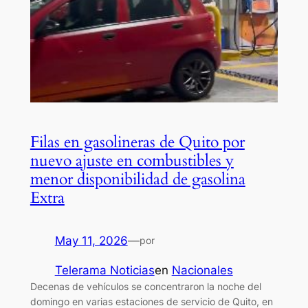
Filas en gasolineras de Quito por
nuevo ajuste en combustibles y
menor disponibilidad de gasolina
Extra
May 11, 2026
—
por
Telerama Noticias
en
Nacionales
Decenas de vehículos se concentraron la noche del
domingo en varias estaciones de servicio de Quito, en