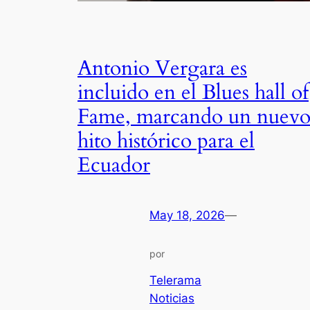
Antonio Vergara es
incluido en el Blues hall of
Fame, marcando un nuev
hito histórico para el
Ecuador
May 18, 2026
—
por
Telerama
Noticias