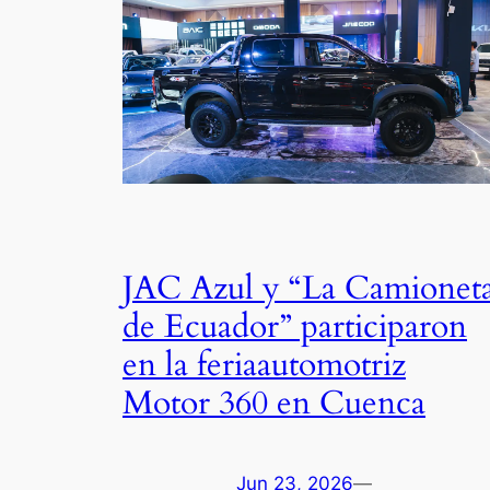
JAC Azul y “La Camionet
de Ecuador” participaron
en la feriaautomotriz
Motor 360 en Cuenca
Jun 23, 2026
—