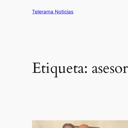
Saltar
Telerama Noticias
al
contenido
Etiqueta:
aseso