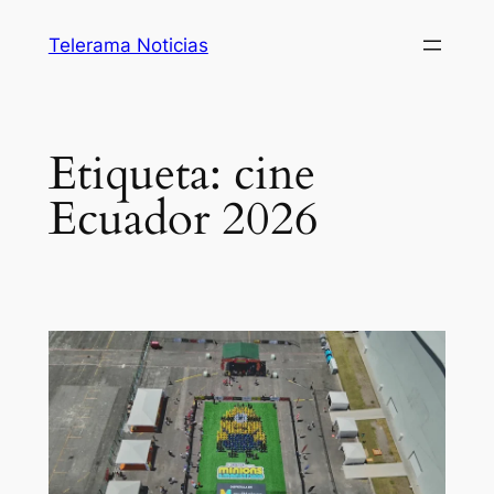
Saltar
Telerama Noticias
al
contenido
Etiqueta:
cine
Ecuador 2026