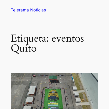
Saltar
Telerama Noticias
al
contenido
Etiqueta:
eventos
Quito