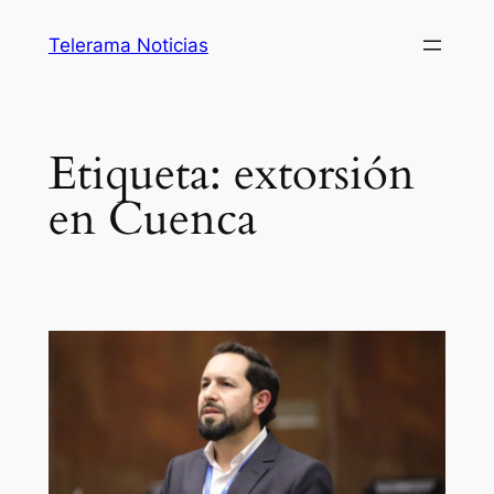
Saltar
Telerama Noticias
al
contenido
Etiqueta:
extorsión
en Cuenca