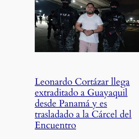
Leonardo Cortázar llega
extraditado a Guayaquil
desde Panamá y es
trasladado a la Cárcel del
Encuentro