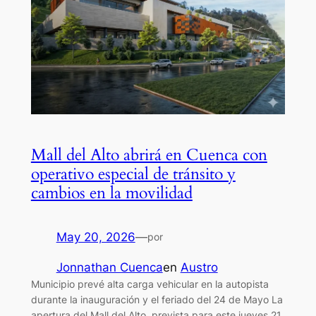
Mall del Alto abrirá en Cuenca con
operativo especial de tránsito y
cambios en la movilidad
May 20, 2026
—
por
Jonnathan Cuenca
en
Austro
Municipio prevé alta carga vehicular en la autopista
durante la inauguración y el feriado del 24 de Mayo La
apertura del Mall del Alto, prevista para este jueves 21