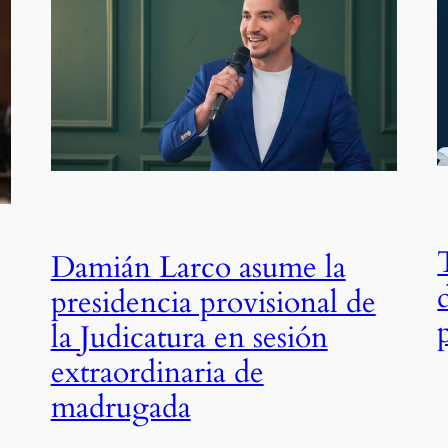
Damián Larco asume la
presidencia provisional de
la Judicatura en sesión
extraordinaria de
madrugada