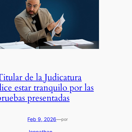
Titular de la Judicatura
dice estar tranquilo por las
pruebas presentadas
Feb 9, 2026
—
por