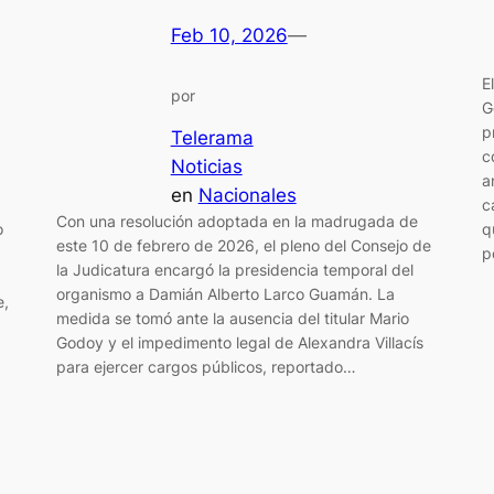
Feb 10, 2026
—
E
por
G
p
Telerama
c
Noticias
a
en
Nacionales
c
Con una resolución adoptada en la madrugada de
o
q
este 10 de febrero de 2026, el pleno del Consejo de
p
la Judicatura encargó la presidencia temporal del
organismo a Damián Alberto Larco Guamán. La
e,
medida se tomó ante la ausencia del titular Mario
Godoy y el impedimento legal de Alexandra Villacís
para ejercer cargos públicos, reportado…