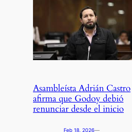
Asambleísta Adrián Castro
afirma que Godoy debió
renunciar desde el inicio
Feb 18, 2026
—