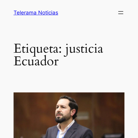
Saltar
Telerama Noticias
al
contenido
Etiqueta:
justicia
Ecuador