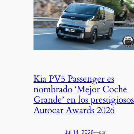
Kia PV5 Passenger es
nombrado ‘Mejor Coche
Grande’ en los prestigiosos
Autocar Awards 2026
Jul 14, 2026
—
por