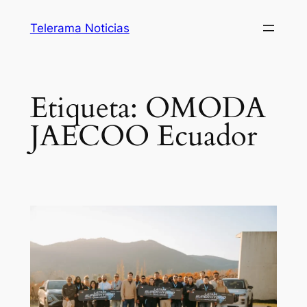
Saltar
Telerama Noticias
al
contenido
Etiqueta:
OMODA
JAECOO Ecuador