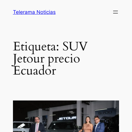
Saltar
Telerama Noticias
al
contenido
Etiqueta:
SUV
Jetour precio
Ecuador