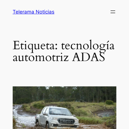
Saltar
Telerama Noticias
al
contenido
Etiqueta:
tecnología
automotriz ADAS