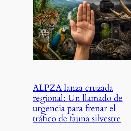
ALPZA lanza cruzada
regional: Un llamado de
urgencia para frenar el
tráfico de fauna silvestre