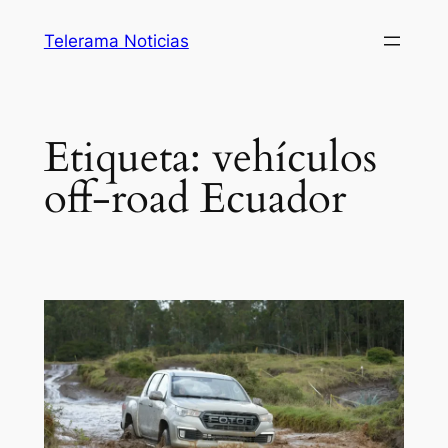
Saltar
Telerama Noticias
al
contenido
Etiqueta:
vehículos
off-road Ecuador