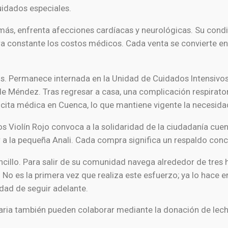
idados especiales.
más, enfrenta afecciones cardíacas y neurológicas. Su condi
 constante los costos médicos. Cada venta se convierte en u
. Permanece internada en la Unidad de Cuidados Intensivos
de Méndez. Tras regresar a casa, una complicación respirator
 cita médica en Cuenca, lo que mantiene vigente la necesi
ios Violín Rojo convoca a la solidaridad de la ciudadanía cu
 la pequeña Anali. Cada compra significa un respaldo conc
encillo. Para salir de su comunidad navega alrededor de tres
No es la primera vez que realiza este esfuerzo; ya lo hace e
idad de seguir adelante.
ria también pueden colaborar mediante la donación de leche