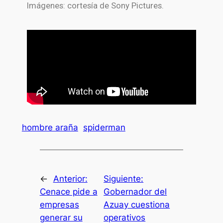
Imágenes: cortesía de
Sony Pictures
.
hombre araña
spiderman
←
Anterior:
Siguiente:
Cenace pide a
Gobernador del
empresas
Azuay cuestiona
generar su
operativos