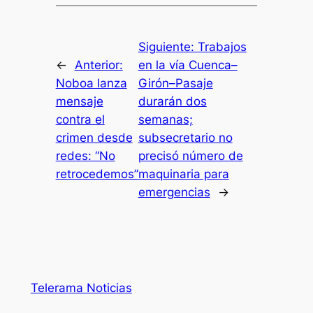
Siguiente:
Trabajos
←
Anterior:
en la vía Cuenca–
Noboa lanza
Girón–Pasaje
mensaje
durarán dos
contra el
semanas;
crimen desde
subsecretario no
redes: “No
precisó número de
retrocedemos”
maquinaria para
emergencias
→
Telerama Noticias