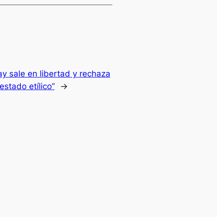
y sale en libertad y rechaza
stado etílico”
→