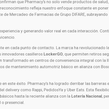
 confirman que Pharmacy’s no solo vende productos de salud
e reconocimiento refleja nuestro enfoque constante en poner 
te de Mercadeo de Farmacias de Grupo DIFARE, subrayando 
experiencia y generando valor real en cada interacción. Con
vicencio.
iente en cada punto de contacto. La marca ha revolucionado 
s innovadores casilleros
LockerGO
, que permiten retiros se
han transformado en centros de conveniencia integral con la 
ios de mantenimiento automotriz básico en alianza con Bosch
 en este éxito. Pharmacy’s ha logrado derribar las barreras e
del delivery como Rappi, PedidosYa y Uber Eats. Esta flexib
básicos hasta la reciente alianza con la
Lotería Nacional
, p
l o presencial.