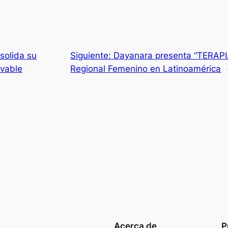
solida su
Siguiente:
Dayanara presenta “TERAPIA
ovable
Regional Femenino en Latinoamérica
Acerca de
P