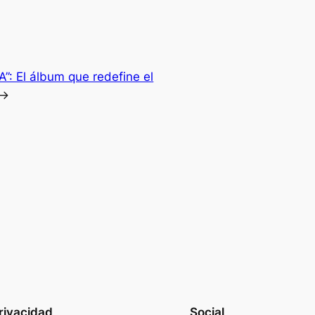
”: El álbum que redefine el
→
rivacidad
Social