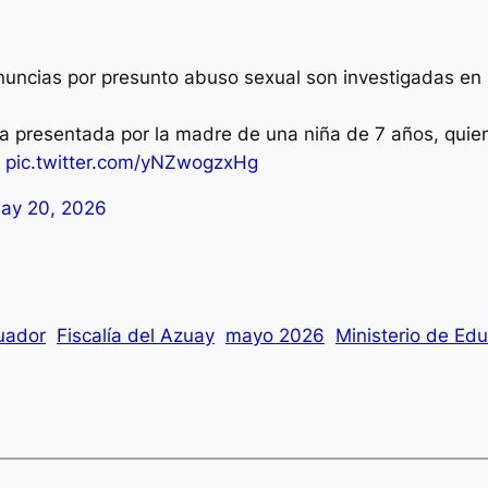
nuncias por presunto abuso sexual son investigadas en
ncia presentada por la madre de una niña de 7 años, quie
…
pic.twitter.com/yNZwogzxHg
ay 20, 2026
uador
Fiscalía del Azuay
mayo 2026
Ministerio de Ed