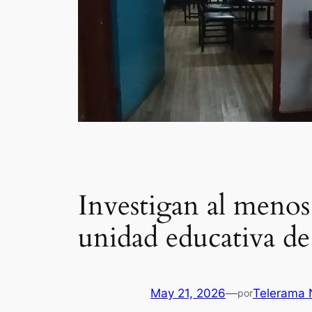
Investigan al menos
unidad educativa d
May 21, 2026
—
Telerama 
por