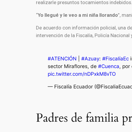
realizarle presuntos tocamientos indebidos
“
Yo llegué y le veo a mi niña llorando
”, man
De acuerdo con información policial, una de
intervención de la Fiscalía, Policía Nacional 
#ATENCIÓN
|
#Azuay
:
#FiscalíaEc
i
sector Miraflores, de
#Cuenca
, por
pic.twitter.com/nDPxkM8vTO
— Fiscalía Ecuador (@FiscaliaEcua
Padres de familia p