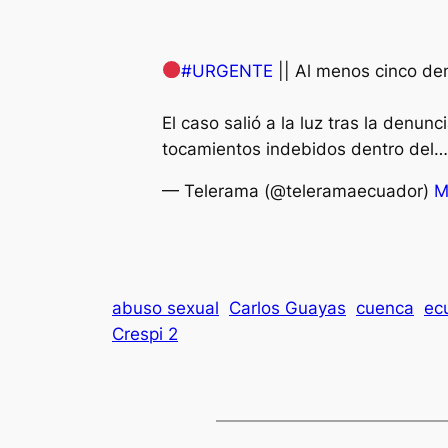
#URGENTE
|| Al menos cinco de
El caso salió a la luz tras la denu
tocamientos indebidos dentro del
— Telerama (@teleramaecuador)
M
abuso sexual
Carlos Guayas
cuenca
ec
Crespi 2