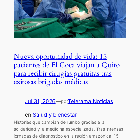
Nueva oportunidad de vida: 15
pacientes de El Coca viajan a Quito
para recibir cirugías gratuitas tras
exitosas brigadas médicas
Jul 31, 2026
—
Telerama Noticias
por
en
Salud y bienestar
Historias que cambian de rumbo gracias a la
solidaridad y la medicina especializada. Tras intensas
jornadas de diagnóstico en la región amazónica, 15