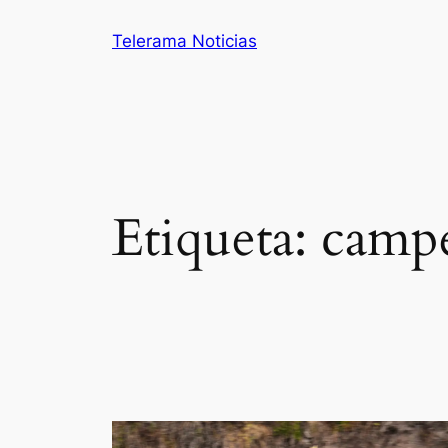
Saltar
Telerama Noticias
al
contenido
Etiqueta:
campe