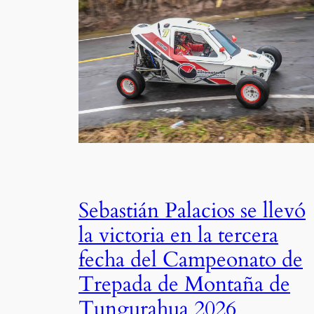
Sebastián Palacios se llevó
la victoria en la tercera
fecha del Campeonato de
Trepada de Montaña de
Tungurahua 2026