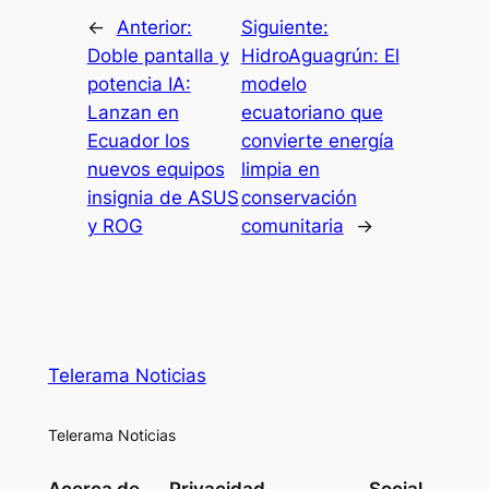
←
Anterior:
Siguiente:
Doble pantalla y
HidroAguagrún: El
potencia IA:
modelo
Lanzan en
ecuatoriano que
Ecuador los
convierte energía
nuevos equipos
limpia en
insignia de ASUS
conservación
y ROG
comunitaria
→
Telerama Noticias
Telerama Noticias