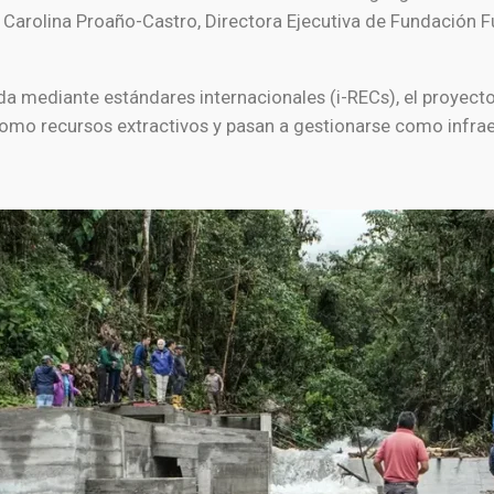
 Carolina Proaño-Castro, Directora Ejecutiva de Fundación F
da mediante estándares internacionales (i-RECs), el proyect
omo recursos extractivos y pasan a gestionarse como infraes