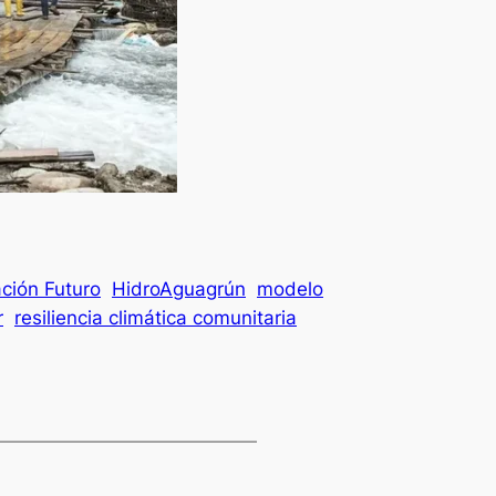
ción Futuro
HidroAguagrún
modelo
r
resiliencia climática comunitaria