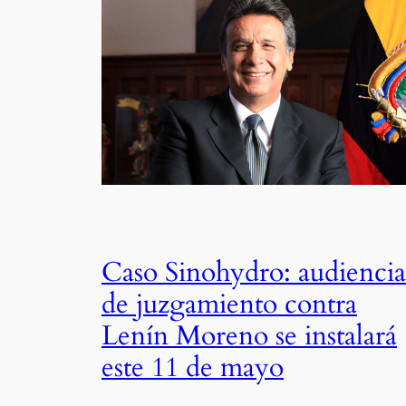
Caso Sinohydro: audiencia
de juzgamiento contra
Lenín Moreno se instalará
este 11 de mayo