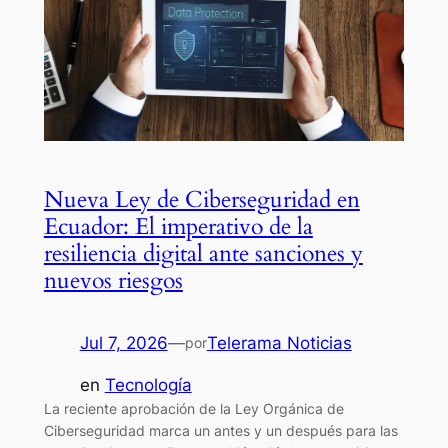
Nueva Ley de Ciberseguridad en
Ecuador: El imperativo de la
resiliencia digital ante sanciones y
nuevos riesgos
Jul 7, 2026
—
Telerama Noticias
por
en
Tecnología
La reciente aprobación de la Ley Orgánica de
Ciberseguridad marca un antes y un después para las