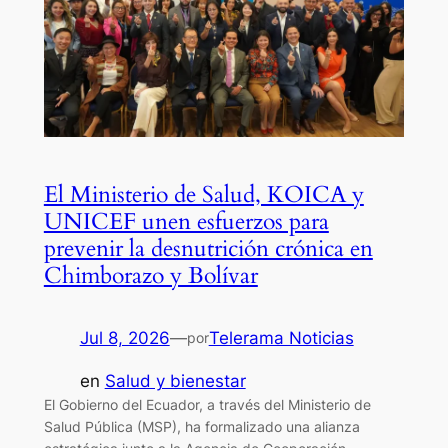
El Ministerio de Salud, KOICA y
UNICEF unen esfuerzos para
prevenir la desnutrición crónica en
Chimborazo y Bolívar
Jul 8, 2026
—
Telerama Noticias
por
en
Salud y bienestar
El Gobierno del Ecuador, a través del Ministerio de
Salud Pública (MSP), ha formalizado una alianza