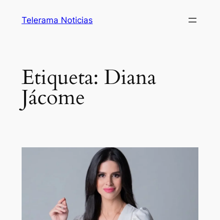
Saltar
Telerama Noticias
al
contenido
Etiqueta:
Diana
Jácome