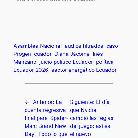
Asamblea Nacional
audios filtrados
caso
Progen
cuador
Diana Jácome
Inés
Manzano
juicio político Ecuador
política
Ecuador 2026
sector energético Ecuador
←
Anterior:
La
Siguiente:
El día
cuenta regresiva
que Nvidia
final para ‘Spider-
cambió las reglas
Man: Brand New
del juego: así es
Day’: Todo lo que
el nuevo