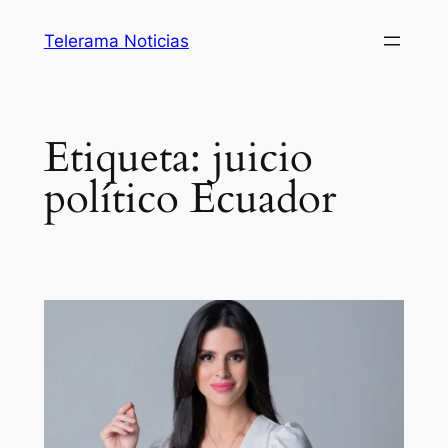
Saltar
Telerama Noticias
al
contenido
Etiqueta:
juicio
político Ecuador