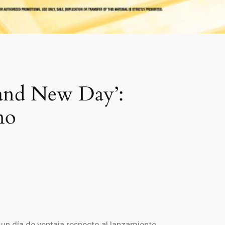
Brand New Day’:
no
on un día de ventaja respecto al lanzamiento