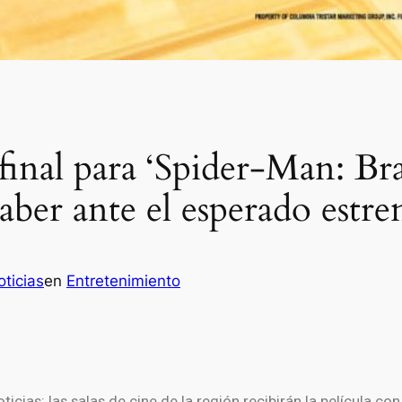
 final para ‘Spider-Man: 
aber ante el esperado estre
ticias
en
Entretenimiento
icias: las salas de cine de la región recibirán la película c