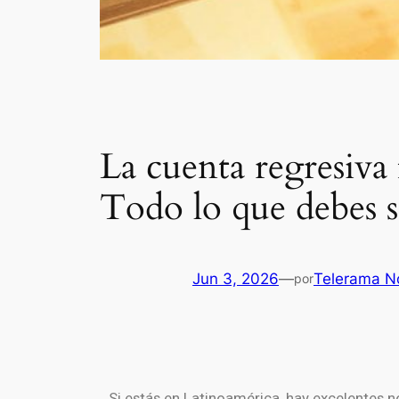
La cuenta regresiva
Todo lo que debes s
Jun 3, 2026
—
Telerama No
por
Si estás en Latinoamérica, hay excelentes not