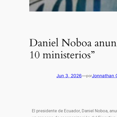
Daniel Noboa anunc
10 ministerios”
Jun 3, 2026
—
Jonnathan 
por
El presidente de
Ecuador
,
Daniel Noboa
, an