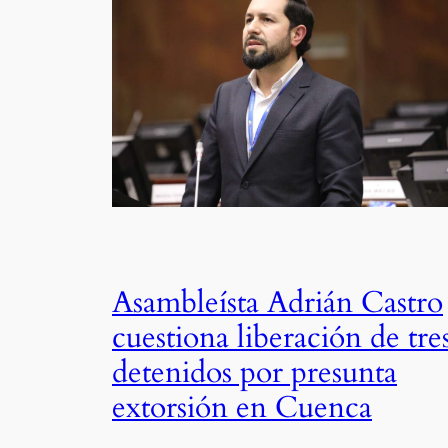
Asambleísta Adrián Castro
cuestiona liberación de tre
detenidos por presunta
extorsión en Cuenca