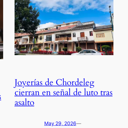
Joyerías de Chordeleg
cierran en señal de luto tras
s
asalto
May 29, 2026
—