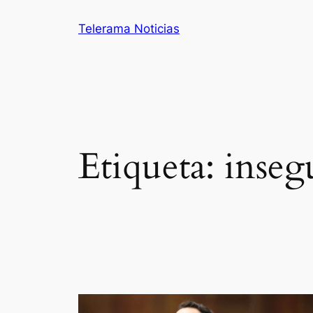
Saltar
Telerama Noticias
al
contenido
Etiqueta:
inseg