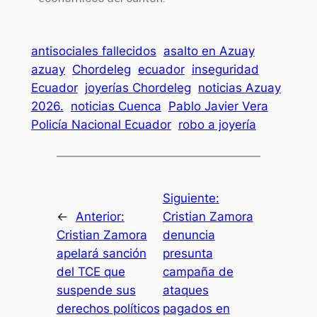
antisociales fallecidos
asalto en Azuay
azuay
Chordeleg
ecuador
inseguridad
Ecuador
joyerías Chordeleg
noticias Azuay
2026.
noticias Cuenca
Pablo Javier Vera
Policía Nacional Ecuador
robo a joyería
Siguiente:
←
Anterior:
Cristian Zamora
Cristian Zamora
denuncia
apelará sanción
presunta
del TCE que
campaña de
suspende sus
ataques
derechos políticos
pagados en