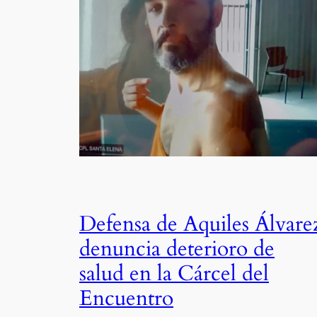
Defensa de Aquiles Álvare
denuncia deterioro de
salud en la Cárcel del
Encuentro