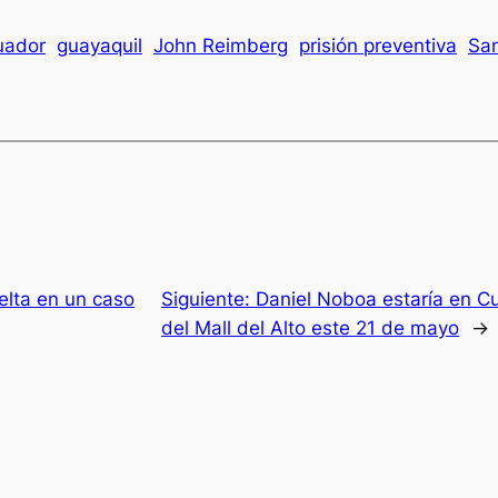
uador
guayaquil
John Reimberg
prisión preventiva
San
elta en un caso
Siguiente:
Daniel Noboa estaría en C
del Mall del Alto este 21 de mayo
→