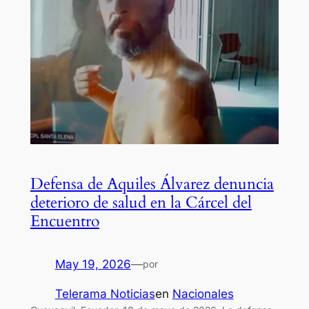
Defensa de Aquiles Álvarez denuncia
deterioro de salud en la Cárcel del
Encuentro
May 19, 2026
—
por
Telerama Noticias
en
Nacionales