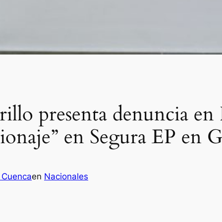
illo presenta denuncia en F
pionaje” en Segura EP en 
 Cuenca
en
Nacionales