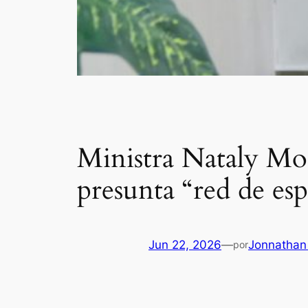
Ministra Nataly Mor
presunta “red de es
Jun 22, 2026
—
Jonnathan
por