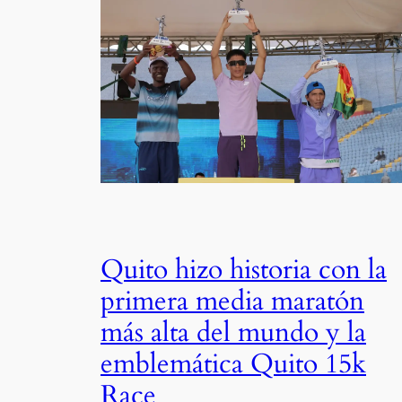
Quito hizo historia con la
primera media maratón
más alta del mundo y la
emblemática Quito 15k
Race