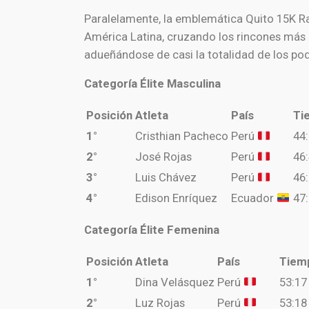
Paralelamente, la emblemática Quito 15K Ra
América Latina, cruzando los rincones más i
adueñándose de casi la totalidad de los pod
Categoría Élite Masculina
Posición
Atleta
País
Ti
1°
Cristhian Pacheco
Perú
44
2°
José Rojas
Perú
46
3°
Luis Chávez
Perú
46
4°
Edison Enríquez
Ecuador
47
Categoría Élite Femenina
Posición
Atleta
País
Tiem
1°
Dina Velásquez
Perú
53:17
2°
Luz Rojas
Perú
53:18