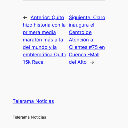
←
Anterior:
Quito
Siguiente:
Claro
hizo historia con la
inaugura el
primera media
Centro de
maratón más alta
Atención a
del mundo y la
Clientes #75 en
emblemática Quito
Cuenca -Mall
15k Race
del Alto
→
Telerama Noticias
Telerama Noticias