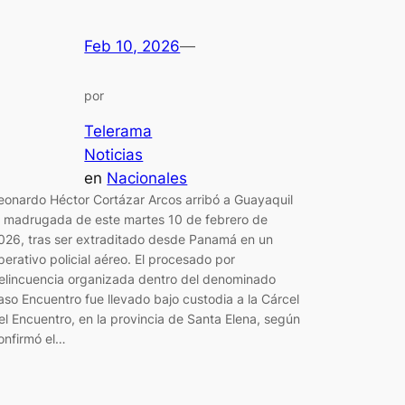
Feb 10, 2026
—
por
Telerama
Noticias
en
Nacionales
eonardo Héctor Cortázar Arcos arribó a Guayaquil
a madrugada de este martes 10 de febrero de
026, tras ser extraditado desde Panamá en un
perativo policial aéreo. El procesado por
elincuencia organizada dentro del denominado
aso Encuentro fue llevado bajo custodia a la Cárcel
el Encuentro, en la provincia de Santa Elena, según
onfirmó el…