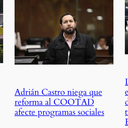
Adrián Castro niega que
reforma al COOTAD
afecte programas sociales