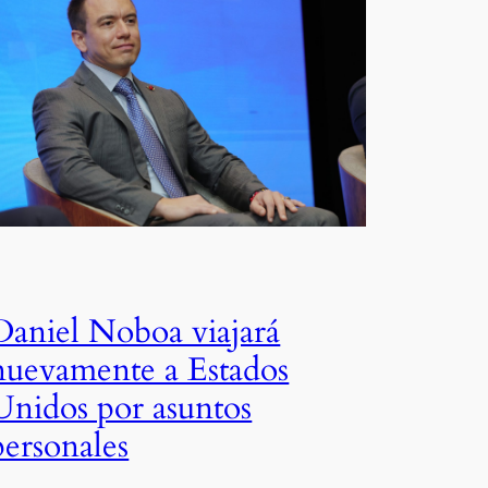
Daniel Noboa viajará
nuevamente a Estados
Unidos por asuntos
personales