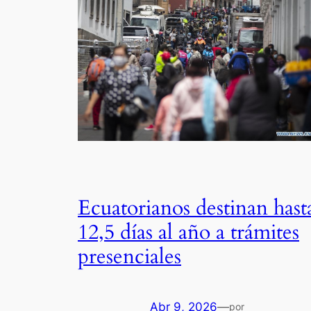
Ecuatorianos destinan hast
12,5 días al año a trámites
presenciales
Abr 9, 2026
—
por