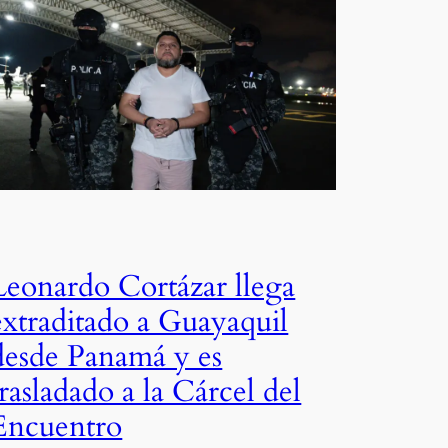
Leonardo Cortázar llega
extraditado a Guayaquil
desde Panamá y es
trasladado a la Cárcel del
Encuentro