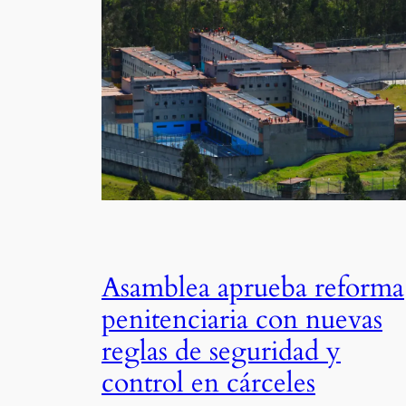
Asamblea aprueba reforma
penitenciaria con nuevas
reglas de seguridad y
control en cárceles