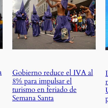
a
Gobierno reduce el IVA al
8% para impulsar el
turismo en feriado de
Semana Santa