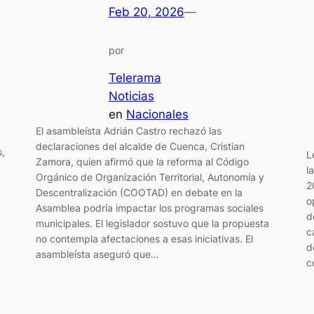
Feb 20, 2026
—
por
Telerama
Noticias
en
Nacionales
El asambleísta Adrián Castro rechazó las
declaraciones del alcalde de Cuenca, Cristian
s,
L
Zamora, quien afirmó que la reforma al Código
l
Orgánico de Organización Territorial, Autonomía y
2
Descentralización (COOTAD) en debate en la
o
Asamblea podría impactar los programas sociales
d
municipales. El legislador sostuvo que la propuesta
c
no contempla afectaciones a esas iniciativas. El
d
asambleísta aseguró que…
c