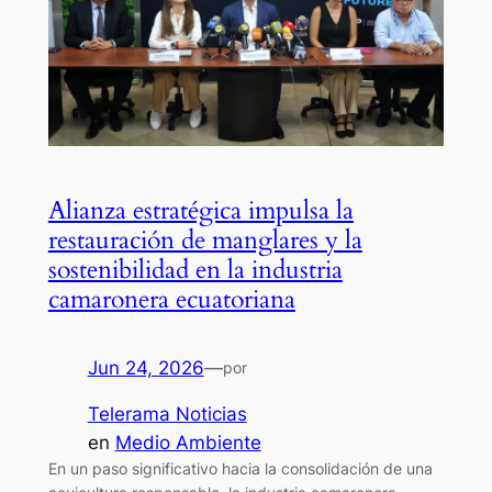
Alianza estratégica impulsa la
restauración de manglares y la
sostenibilidad en la industria
camaronera ecuatoriana
Jun 24, 2026
—
por
Telerama Noticias
en
Medio Ambiente
En un paso significativo hacia la consolidación de una