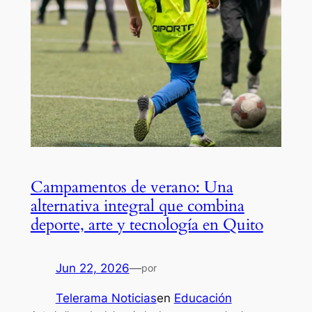
Campamentos de verano: Una
alternativa integral que combina
deporte, arte y tecnología en Quito
Jun 22, 2026
—
por
Telerama Noticias
en
Educación