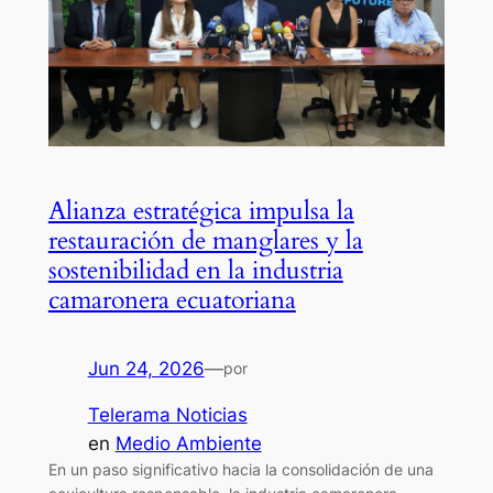
Alianza estratégica impulsa la
restauración de manglares y la
sostenibilidad en la industria
camaronera ecuatoriana
Jun 24, 2026
—
por
Telerama Noticias
en
Medio Ambiente
En un paso significativo hacia la consolidación de una