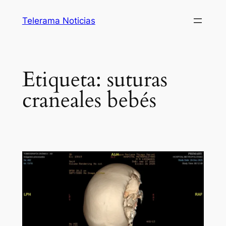
Saltar
Telerama Noticias
al
contenido
Etiqueta:
suturas
craneales bebés