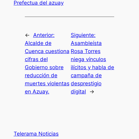
Prefectua del azuay
←
Anterior:
Siguiente:
Alcalde de
Asambleísta
Cuenca cuestiona
Rosa Torres
cifras del
niega vínculos
Gobierno sobre
ilícitos y habla de
reducción de
campaña de
muertes violentas
desprestigio
en Azuay.
digital
→
Telerama Noticias